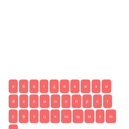
а
б
в
г
д
е
ё
ж
з
и
й
к
л
м
н
о
п
р
с
т
у
ф
х
ц
ч
ш
щ
ы
э
ю