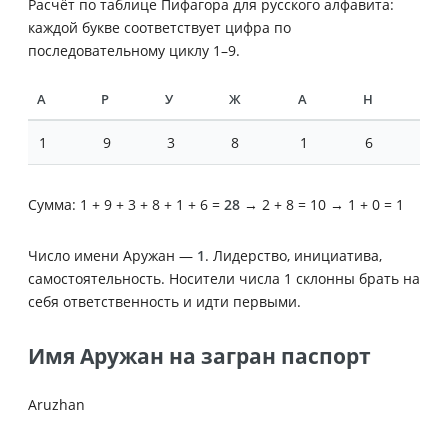
Расчёт по таблице Пифагора для русского алфавита:
каждой букве соответствует цифра по
последовательному циклу 1–9.
А
Р
У
Ж
А
Н
1
9
3
8
1
6
Сумма: 1 + 9 + 3 + 8 + 1 + 6 =
28
→ 2 + 8 = 10 → 1 + 0 = 1
Число имени Аружан —
1
. Лидерство, инициатива,
самостоятельность. Носители числа 1 склонны брать на
себя ответственность и идти первыми.
Имя Аружан на загран паспорт
Aruzhan