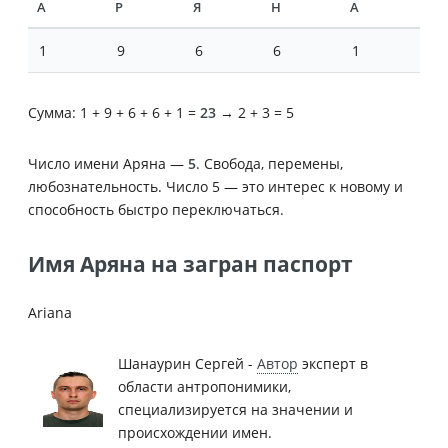
А
Р
Я
Н
А
1
9
6
6
1
Сумма: 1 + 9 + 6 + 6 + 1 =
23
→ 2 + 3 = 5
Число имени Аряна —
5
. Свобода, перемены,
любознательность. Число 5 — это интерес к новому и
способность быстро переключаться.
Имя Аряна на загран паспорт
Ariana
Шанаурин Сергей -
Автор
эксперт в
области антропонимики,
специализируется на значении и
происхождении имен.