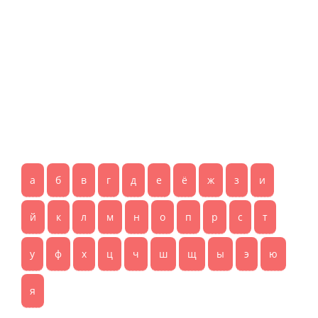
а
б
в
г
д
е
ё
ж
з
и
й
к
л
м
н
о
п
р
с
т
у
ф
х
ц
ч
ш
щ
ы
э
ю
я