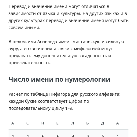
Перевод и значение имени могут отличаться в
зависимости от языка и культуры. На других языках и в
других культурах перевод и значение именя могут быть
совсем иными.
В целом, имя Аснельда имеет мистическую и сильную
ауру, а его значения и связи с мифологией могут
придавать ему дополнительную загадочность и
привлекательность.
Число имени по нумерологии
Расчёт по таблице Пифагора для русского алфавита:
каждой букве соответствует цифра по
последовательному циклу 1–9.
А
С
Н
Е
Л
Ь
Д
А
1
1
6
6
4
3
5
1