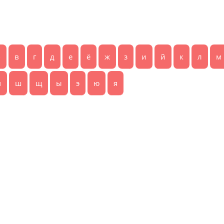
б
в
г
д
е
ё
ж
з
и
й
к
л
м
ч
ш
щ
ы
э
ю
я