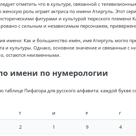
следует отметить что в культуре, связанной с телевизионным с
 женскую роль играет актриса по имени Атиргуль. Этот се
 историческими фигурами и культурой тюркского племени Ка
ировано с сильным и независимым персонажем, привержен
я имени: Как и большинство имён, имя Атиргуль могло пр
та и культуры. Однако, основное значение и связанные с ни
о, остаются неизменными.
ло имени по нумерологии
по таблице Пифагора для русского алфавита: каждой букве 
Т
И
Р
Г
2
1
9
4