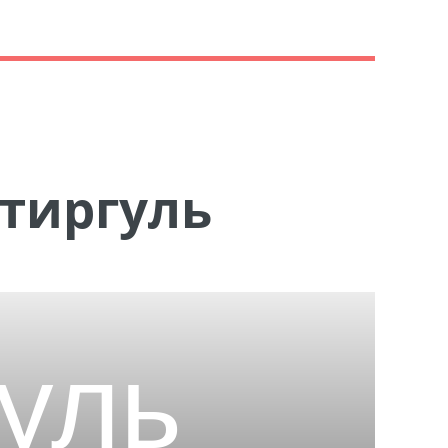
ь
Атиргуль