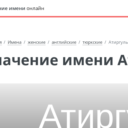
ние имени
онлайн
я
Имена
женские
английские
тюркские
Атиргул
Значение имени 