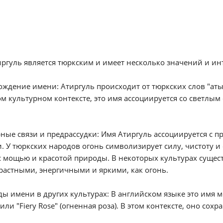
ргуль является тюркским и имеет несколько значений и ин
ждение имени: Атиргуль происходит от тюркских слов "аты" (о
м культурном контексте, это имя ассоциируется со светл
ные связи и предрассудки: Имя Атиргуль ассоциируется с 
. У тюркских народов огонь символизирует силу, чистоту 
с мощью и красотой природы. В некоторых культурах сущест
растными, энергичными и яркими, как огонь.
ы имени в других культурах: В английском языке это имя мо
 или "Fiery Rose" (огненная роза). В этом контексте, оно сох