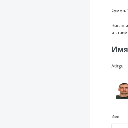
Сумма: 1
Число 
и стрем
Имя
Atirgul
Имя