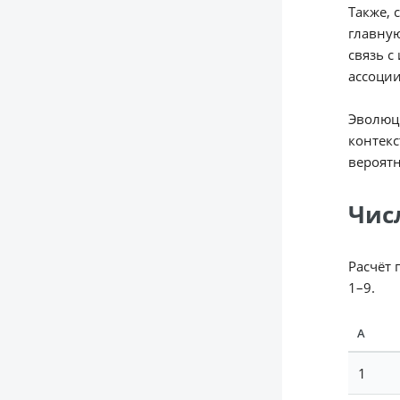
Также, 
главную
связь с
ассоци
Эволюци
контекс
вероятн
Чис
Расчёт 
1–9.
А
1