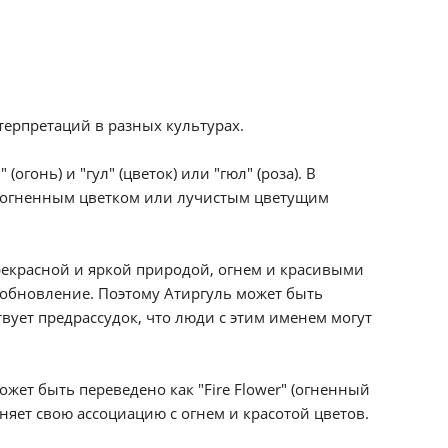
терпретаций в разных культурах.
гонь) и "гул" (цветок) или "гюл" (роза). В
ым огненным цветком или лучистым цветущим
прекрасной и яркой природой, огнем и красивыми
и обновление. Поэтому Атиргуль может быть
вует предрассудок, что люди с этим именем могут
жет быть переведено как "Fire Flower" (огненный
раняет свою ассоциацию с огнем и красотой цветов.