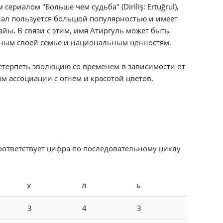
ериалом "Больше чем судьба" (Diriliş: Ertuğrul),
риал пользуется большой популярностью и имеет
йы. В связи с этим, имя Атиргуль может быть
ным своей семье и национальным ценностям.
етерпеть эволюцию со временем в зависимости от
м ассоциации с огнем и красотой цветов,
соответствует цифра по последовательному циклу
У
Л
Ь
3
4
3