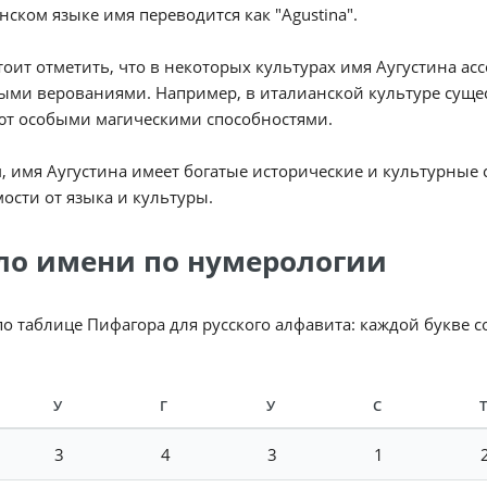
анском языке имя переводится как "Agustina".
тоит отметить, что в некоторых культурах имя Аугустина а
ми верованиями. Например, в италианской культуре сущес
ют особыми магическими способностями.
, имя Аугустина имеет богатые исторические и культурные 
ости от языка и культуры.
ло имени по нумерологии
по таблице Пифагора для русского алфавита: каждой букве 
У
Г
У
С
Т
3
4
3
1