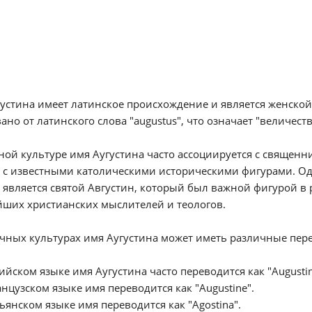
устина имеет латинское происхождение и является женской 
ано от латинского слова "augustus", что означает "величе
ной культуре имя Аугустина часто ассоциируется с священн
 с известными католическими историческими фигурами. Од
является святой Августин, который был важной фигурой в 
ших христианских мыслителей и теологов.
чных культурах имя Аугустина может иметь различные пер
лийском языке имя Аугустина часто переводится как "Augustin
анцузском языке имя переводится как "Augustine".
льянском языке имя переводится как "Agostina".