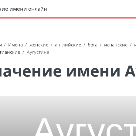
ние имени
онлайн
я
Имена
женские
английские
бога
испанские
тианские
Аугустина
Значение имени А