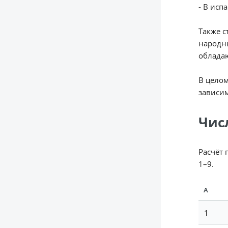
- В исп
Также с
народны
облада
В целом
зависим
Чис
Расчёт 
1–9.
А
1