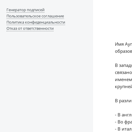
Генератор подписей
Пользовательское соглашение
Политика конфиденциальности
Отказ от ответственности
Имя Ауг
образов
В запад
связано
именем 
крупней
В разли
- В анг
- Во фр
- В ита