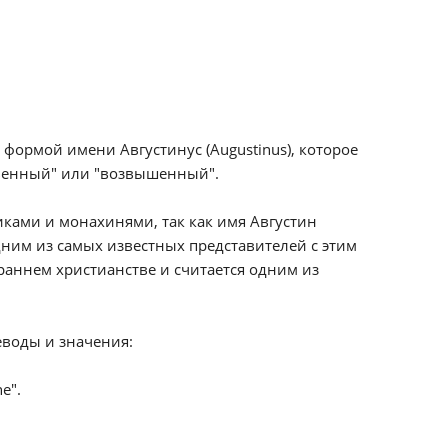
формой имени Августинус (Augustinus), которое
ственный" или "возвышенный".
иками и монахинями, так как имя Августин
ним из самых известных представителей с этим
раннем христианстве и считается одним из
еводы и значения:
e".