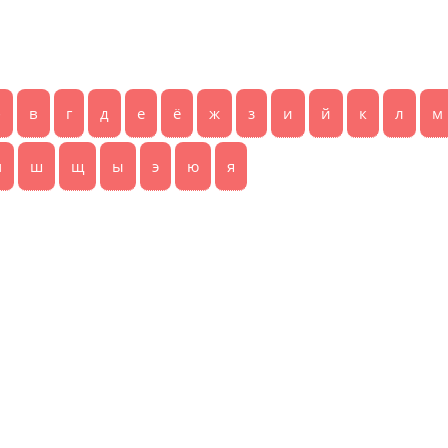
б
в
г
д
е
ё
ж
з
и
й
к
л
м
ч
ш
щ
ы
э
ю
я