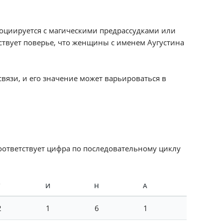
ссоциируется с магическими предрассудками или
твует поверье, что женщины с именем Аугустина
связи, и его значение может варьироваться в
соответствует цифра по последовательному циклу
И
Н
А
2
1
6
1