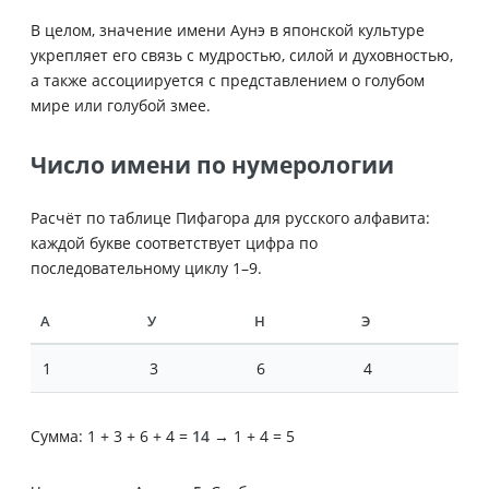
В целом, значение имени Аунэ в японской культуре
укрепляет его связь с мудростью, силой и духовностью,
а также ассоциируется с представлением о голубом
мире или голубой змее.
Число имени по нумерологии
Расчёт по таблице Пифагора для русского алфавита:
каждой букве соответствует цифра по
последовательному циклу 1–9.
А
У
Н
Э
1
3
6
4
Сумма: 1 + 3 + 6 + 4 =
14
→ 1 + 4 = 5