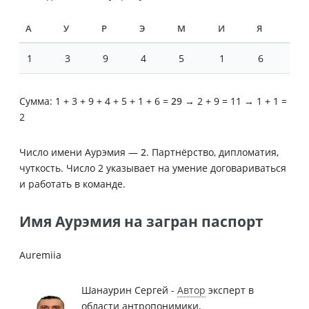
А
У
Р
Э
М
И
Я
1
3
9
4
5
1
6
Сумма: 1 + 3 + 9 + 4 + 5 + 1 + 6 =
29
→ 2 + 9 = 11 → 1 + 1 =
2
Число имени Аурэмия —
2
. Партнёрство, дипломатия,
чуткость. Число 2 указывает на умение договариваться
и работать в команде.
Имя Аурэмия на загран паспорт
Auremiia
Шанаурин Сергей -
Автор
эксперт в
области антропонимики,