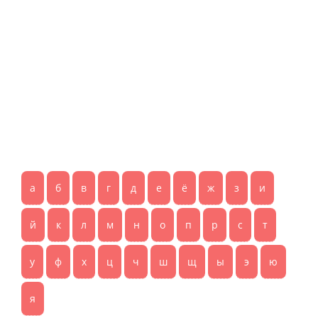
а
б
в
г
д
е
ё
ж
з
и
й
к
л
м
н
о
п
р
с
т
у
ф
х
ц
ч
ш
щ
ы
э
ю
я