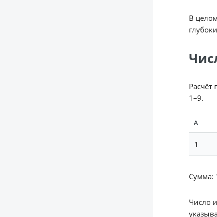
В целом
глубоки
Чис
Расчёт 
1–9.
А
1
Сумма: 1
Число 
указыва