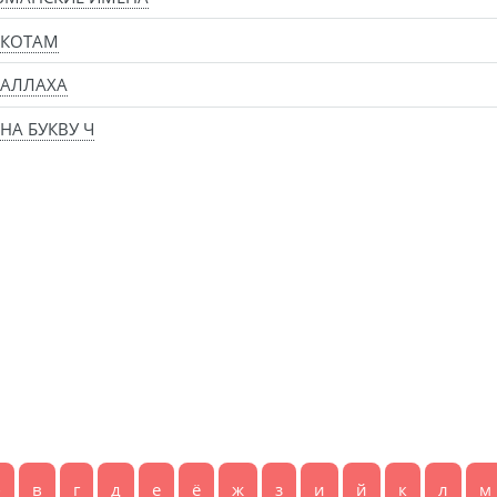
 КОТАМ
 АЛЛАХА
НА БУКВУ Ч
б
в
г
д
е
ё
ж
з
и
й
к
л
м