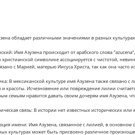
зена обладает различными значениями в разных культурах 
нский: Имя Азузена происходит от арабского слова "azucena"
 христианской символике ассоциируется с чистотой, невин
язано с Марией, матерью Иисуса Христа, так как она часто и
ика: В мексиканской культуре имя Азузена также связано с 
 и красоты. Исчезновение или повреждение лилии считает
ым семьям нравится давать своим дочерям имя Азузена, чт
рическая связь: В истории нет известных исторических или 
юция имени: Имя Азузена, связанное с лилией, в основном
ных культурах может быть присвоено различное произноше