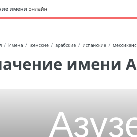
ние имени
онлайн
я
Имена
женские
арабские
испанские
мексиканс
Значение имени 