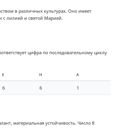
инством в различных культурах. Оно имеет
и с лилией и святой Марией.
соответствует цифра по последовательному циклу
Е
Н
А
6
6
1
алант, материальная устойчивость. Число 8