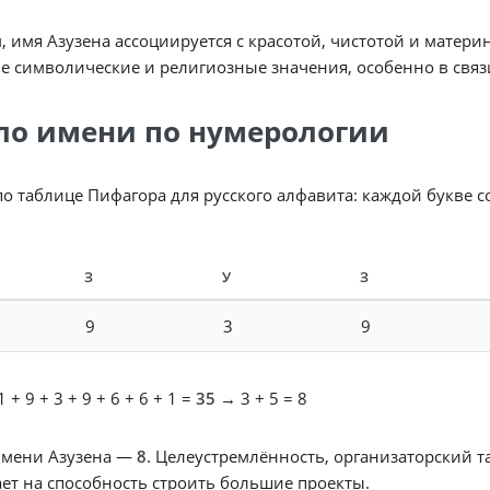
, имя Азузена ассоциируется с красотой, чистотой и матер
е символические и религиозные значения, особенно в связ
ло имени по нумерологии
по таблице Пифагора для русского алфавита: каждой букве 
З
У
З
9
3
9
 + 9 + 3 + 9 + 6 + 6 + 1 =
35
→ 3 + 5 = 8
имени Азузена —
8
. Целеустремлённость, организаторский т
ет на способность строить большие проекты.