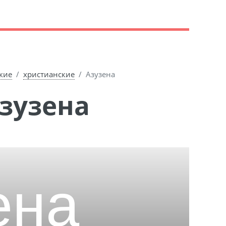
кие
христианские
Азузена
Азузена