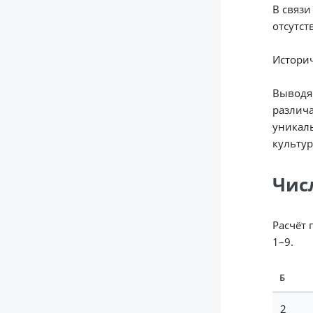
В связи
отсутст
Историч
Выводя 
различа
уникаль
культур
Чис
Расчёт 
1–9.
Б
2