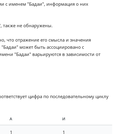
и с именем "Бадаи", информация о них
, также не обнаружены.
о, что отражение его смысла и значения
я "Бадаи" может быть ассоциировано с
мени "Бадаи" варьируются в зависимости от
соответствует цифра по последовательному циклу
А
И
1
1