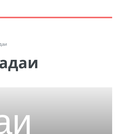
даи
Бадаи