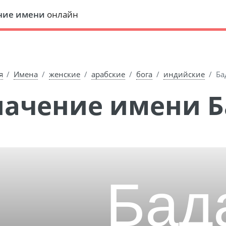
ние имени
онлайн
я
Имена
женские
арабские
бога
индийские
Ба
Значение имени 