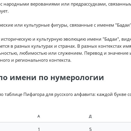
 с народными верованиями или предрассудками, связанным
вует.
еские или культурные фигуры, связанные с именем "Бадаи"
историческую и культурную эволюцию имени "Бадаи", видн
ется в разных культурах и странах. В разных контекстах им
ностью, любимостью или служением. Перевод и значение и
ного и регионального контекста.
ло имени по нумерологии
по таблице Пифагора для русского алфавита: каждой букве 
А
Д
1
5