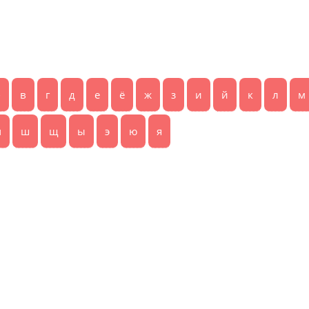
б
в
г
д
е
ё
ж
з
и
й
к
л
м
ч
ш
щ
ы
э
ю
я