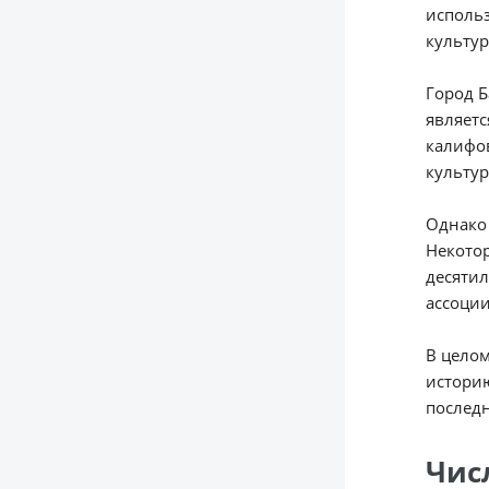
использ
культур
Город Б
являетс
калифов
культур
Однако 
Некотор
десятил
ассоции
В целом
истори
последн
Чис