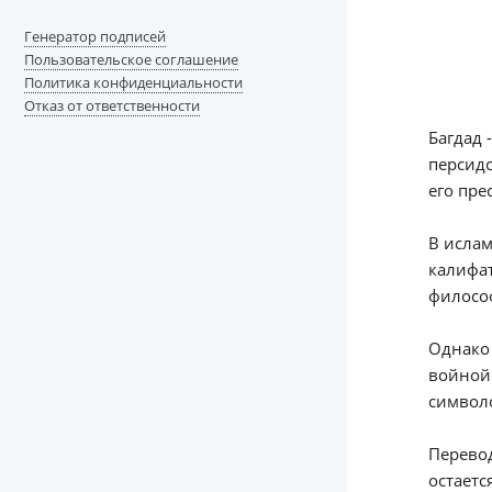
Генератор подписей
Пользовательское соглашение
Политика конфиденциальности
Отказ от ответственности
Багдад 
персидс
его пре
В ислам
калифат
философ
Однако 
войной 
символ
Перевод
остается "بغداد" (Baghdad), в персидском - "بغداد" (Baghdād), в турецком - "Bağdat", а в ру