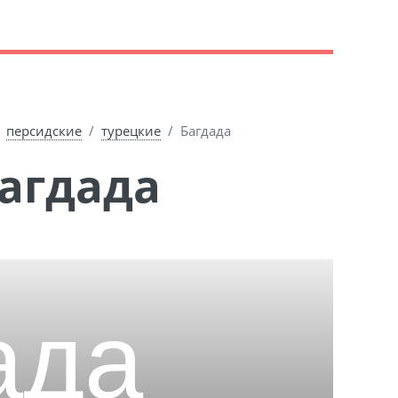
персидские
турецкие
Багдада
Багдада