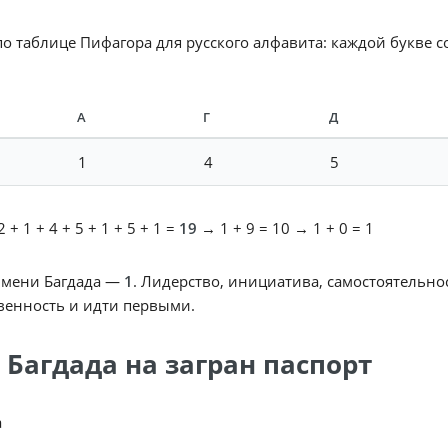
по таблице Пифагора для русского алфавита: каждой букве 
А
Г
Д
1
4
5
 + 1 + 4 + 5 + 1 + 5 + 1 =
19
→ 1 + 9 = 10 → 1 + 0 = 1
имени Багдада —
1
. Лидерство, инициатива, самостоятельно
венность и идти первыми.
 Багдада на загран паспорт
a