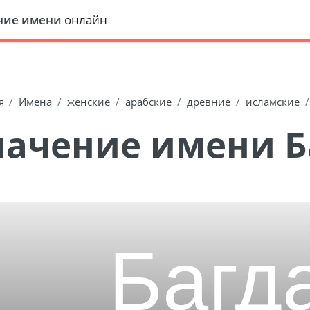
ние имени
онлайн
я
Имена
женские
арабские
древние
исламские
Значение имени 