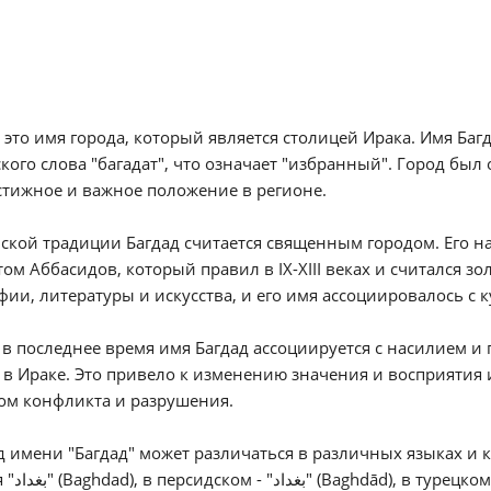
- это имя города, который является столицей Ирака. Имя Ба
кого слова "багадат", что означает "избранный". Город был 
стижное и важное положение в регионе.
ской традиции Багдад считается священным городом. Его на
ом Аббасидов, который правил в IX-XIII веках и считался з
ии, литературы и искусства, и его имя ассоциировалось с
в последнее время имя Багдад ассоциируется с насилием и
в Ираке. Это привело к изменению значения и восприятия 
ом конфликта и разрушения.
 имени "Багдад" может различаться в различных языках и к
сском языке мы также