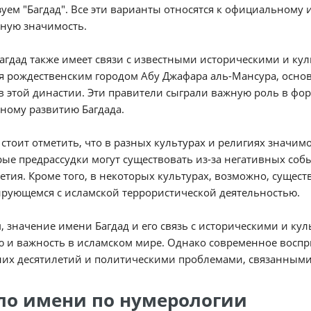
уем "Багдад". Все эти варианты относятся к официальному 
ную значимость.
агдад также имеет связи с известными историческими и ку
я рождественским городом Абу Джафара аль-Мансура, основ
 этой династии. Эти правители сыграли важную роль в фо
ному развитию Багдада.
стоит отметить, что в разных культурах и религиях значим
ые предрассудки могут существовать из-за негативных соб
етия. Кроме того, в некоторых культурах, возможно, существ
рующемся с исламской террористической деятельностью.
, значение имени Багдад и его связь с историческими и к
ю и важность в исламском мире. Однако современное восп
их десятилетий и политическими проблемами, связанными 
ло имени по нумерологии