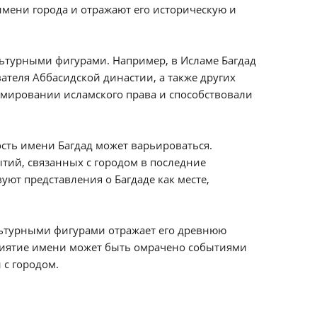
имени города и отражают его историческую и
льтурными фигурами. Например, в Исламе Багдад
ателя Аббасидской династии, а также других
рмировании исламского права и способствовали
ость имени Багдад может варьироваться.
ытий, связанных с городом в последние
уют представления о Багдаде как месте,
ультурными фигурами отражает его древнюю
риятие имени может быть омрачено событиями
с городом.