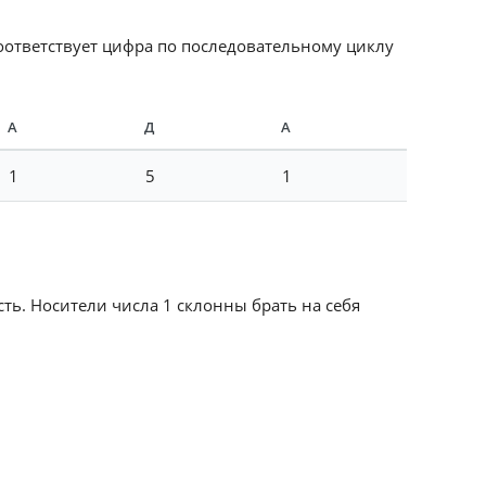
соответствует цифра по последовательному циклу
А
Д
А
1
5
1
сть. Носители числа 1 склонны брать на себя