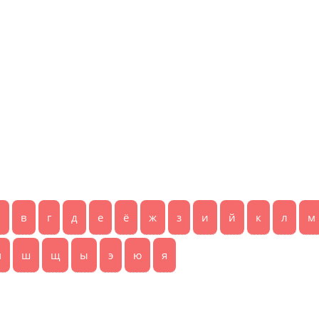
б
в
г
д
е
ё
ж
з
и
й
к
л
м
ч
ш
щ
ы
э
ю
я