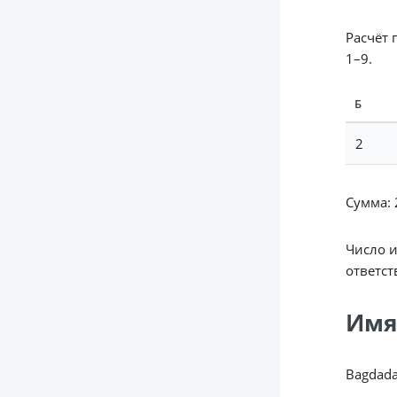
Расчёт 
1–9.
Б
2
Сумма: 2
Число 
ответст
Имя
Bagdad