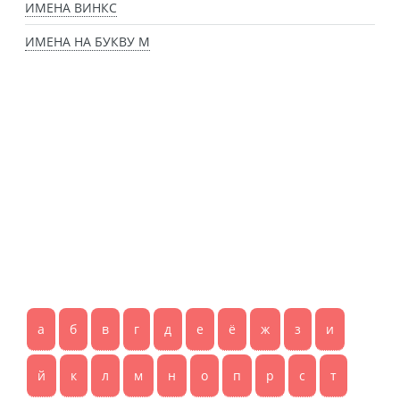
ИМЕНА ВИНКС
ИМЕНА НА БУКВУ М
а
б
в
г
д
е
ё
ж
з
и
й
к
л
м
н
о
п
р
с
т