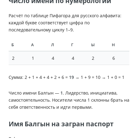
Число имени по нумерологии
Расчёт по таблице Пифагора для русского алфавита:
каждой букве соответствует цифра по
последовательному циклу 1–9.
Б
А
Л
Г
Ы
Н
2
1
4
4
2
6
Сумма: 2 + 1 + 4 + 4 + 2 + 6 =
19
→ 1 + 9 = 10 → 1 + 0 = 1
Число имени Балгын —
1
. Лидерство, инициатива,
самостоятельность. Носители числа 1 склонны брать на
себя ответственность и идти первыми.
Имя Балгын на загран паспорт