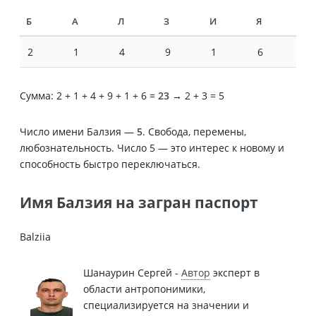
Б
А
Л
З
И
Я
2
1
4
9
1
6
Сумма: 2 + 1 + 4 + 9 + 1 + 6 =
23
→ 2 + 3 = 5
Число имени Балзия —
5
. Свобода, перемены,
любознательность. Число 5 — это интерес к новому и
способность быстро переключаться.
Имя Балзия на загран паспорт
Balziia
Шанаурин Сергей -
Автор
эксперт в
области антропонимики,
специализируется на значении и