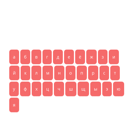
а
б
в
г
д
е
ё
ж
з
и
й
к
л
м
н
о
п
р
с
т
у
ф
х
ц
ч
ш
щ
ы
э
ю
я