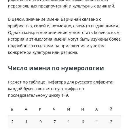
персональных предпочтений и культурных влияний.
В целом, значение имени Барчинай связано с
храбростью, силой и, возможно, с чем-то выдающимся.
Однако конкретное значение может стать более ясным,
история и этимология имени могут быть изучены более
подробно со ссылками на приложения и учетом
конкретной культуры или региона.
Число имени по нумерологии
Расчёт по таблице Пифагора для русского алфавита:
каждой букве соответствует цифра по
последовательному циклу 1–9.
Б
А
Р
Ч
И
Н
А
Й
2
1
9
7
1
6
1
2