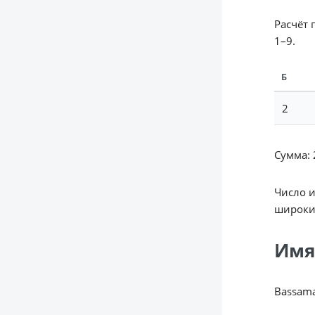
Расчёт 
1–9.
Б
2
Сумма: 2
Число 
широки
Имя
Bassam