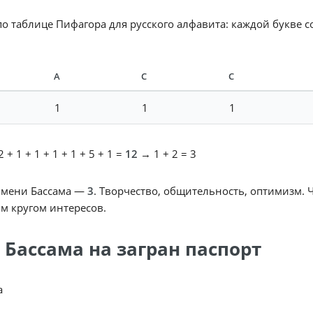
по таблице Пифагора для русского алфавита: каждой букве 
А
С
С
1
1
1
 + 1 + 1 + 1 + 1 + 5 + 1 =
12
→ 1 + 2 = 3
имени Бассама —
3
. Творчество, общительность, оптимизм. 
м кругом интересов.
 Бассама на загран паспорт
a