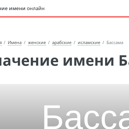
ние имени
онлайн
я
Имена
женские
арабские
исламские
Бассама
Значение имени 