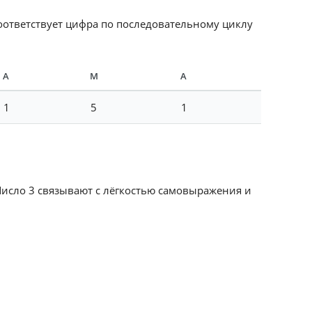
соответствует цифра по последовательному циклу
А
М
А
1
5
1
Число 3 связывают с лёгкостью самовыражения и