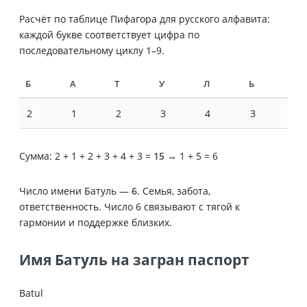
Расчёт по таблице Пифагора для русского алфавита:
каждой букве соответствует цифра по
последовательному циклу 1–9.
Б
А
Т
У
Л
Ь
2
1
2
3
4
3
Сумма: 2 + 1 + 2 + 3 + 4 + 3 =
15
→ 1 + 5 = 6
Число имени Батуль —
6
. Семья, забота,
ответственность. Число 6 связывают с тягой к
гармонии и поддержке близких.
Имя Батуль на загран паспорт
Batul