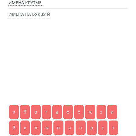
ИМЕНА КРУТЫЕ
ИМЕНА НА БУКВУ Й
а
б
в
г
д
е
ё
ж
з
и
й
к
л
м
н
о
п
р
с
т