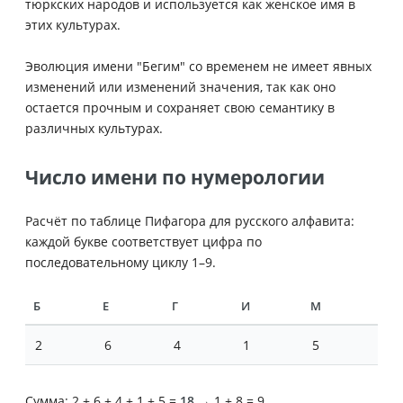
тюркских народов и используется как женское имя в
этих культурах.
Эволюция имени "Бегим" со временем не имеет явных
изменений или изменений значения, так как оно
остается прочным и сохраняет свою семантику в
различных культурах.
Число имени по нумерологии
Расчёт по таблице Пифагора для русского алфавита:
каждой букве соответствует цифра по
последовательному циклу 1–9.
Б
Е
Г
И
М
2
6
4
1
5
Сумма: 2 + 6 + 4 + 1 + 5 =
18
→ 1 + 8 = 9