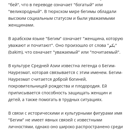
"бей", что в переводе означает "богатый" или
"великородный". В тюркском мире бегимы обладали
высоким социальным статусом и были уважаемыми
женщинами.
В арабском языке "Бегим" означает "женщина, которую
уважают и почитают". Оно произошло от слова "بكم"
(bakim), что означает "уважаемый" или "почитаемый".
В культуре Средней Азии известна легенда о Бегим-
Наурезмат, которая связывается с этим именем. Бегим-
Наурезмат считается доброй богиней,
покровительницей рождества и плодородия. Ей
приписывается способность защищать женщин и
детей, а также помогать в трудных ситуациях.
В связи с историческими и культурными фигурами имя
"Бегим" не имеет явных связей с известными
личностями, однако оно широко распространено среди