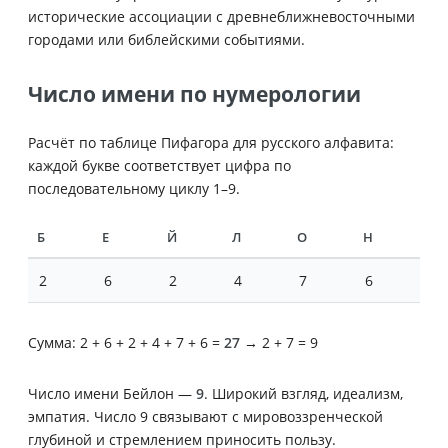
исторические ассоциации с древнеближневосточными
городами или библейскими событиями.
Число имени по нумерологии
Расчёт по таблице Пифагора для русского алфавита:
каждой букве соответствует цифра по
последовательному циклу 1–9.
Б
Е
Й
Л
О
Н
2
6
2
4
7
6
Сумма: 2 + 6 + 2 + 4 + 7 + 6 =
27
→ 2 + 7 = 9
Число имени Бейлон —
9
. Широкий взгляд, идеализм,
эмпатия. Число 9 связывают с мировоззренческой
глубиной и стремлением приносить пользу.