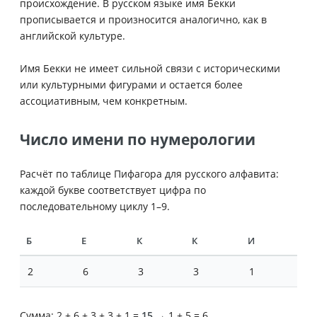
происхождение. В русском языке имя Бекки
прописывается и произносится аналогично, как в
английской культуре.
Имя Бекки не имеет сильной связи с историческими
или культурными фигурами и остается более
ассоциативным, чем конкретным.
Число имени по нумерологии
Расчёт по таблице Пифагора для русского алфавита:
каждой букве соответствует цифра по
последовательному циклу 1–9.
Б
Е
К
К
И
2
6
3
3
1
Сумма: 2 + 6 + 3 + 3 + 1 =
15
→ 1 + 5 = 6