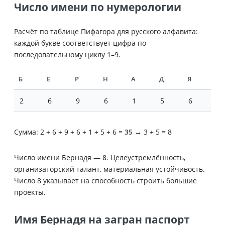
Число имени по нумерологии
Расчёт по таблице Пифагора для русского алфавита:
каждой букве соответствует цифра по
последовательному циклу 1–9.
Б
Е
Р
Н
А
Д
Я
2
6
9
6
1
5
6
Сумма: 2 + 6 + 9 + 6 + 1 + 5 + 6 =
35
→ 3 + 5 = 8
Число имени Бернадя —
8
. Целеустремлённость,
организаторский талант, материальная устойчивость.
Число 8 указывает на способность строить большие
проекты.
Имя Бернадя на загран паспорт