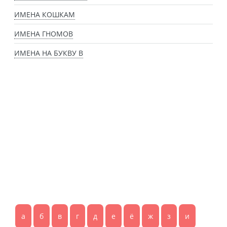
ИМЕНА КОШКАМ
ИМЕНА ГНОМОВ
ИМЕНА НА БУКВУ В
а
б
в
г
д
е
ё
ж
з
и