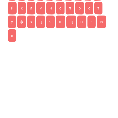
й
к
л
м
н
о
п
р
с
т
у
ф
х
ц
ч
ш
щ
ы
э
ю
я