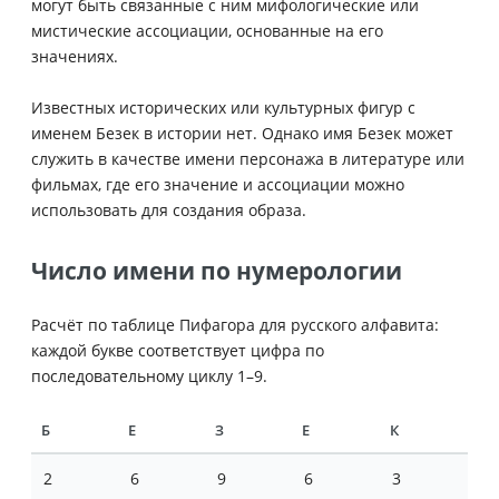
могут быть связанные с ним мифологические или
мистические ассоциации, основанные на его
значениях.
Известных исторических или культурных фигур с
именем Безек в истории нет. Однако имя Безек может
служить в качестве имени персонажа в литературе или
фильмах, где его значение и ассоциации можно
использовать для создания образа.
Число имени по нумерологии
Расчёт по таблице Пифагора для русского алфавита:
каждой букве соответствует цифра по
последовательному циклу 1–9.
Б
Е
З
Е
К
2
6
9
6
3