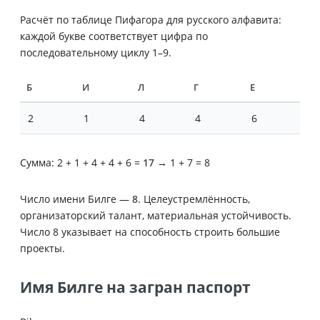
Расчёт по таблице Пифагора для русского алфавита:
каждой букве соответствует цифра по
последовательному циклу 1–9.
Б
И
Л
Г
Е
2
1
4
4
6
Сумма: 2 + 1 + 4 + 4 + 6 =
17
→ 1 + 7 = 8
Число имени Билге —
8
. Целеустремлённость,
организаторский талант, материальная устойчивость.
Число 8 указывает на способность строить большие
проекты.
Имя Билге на загран паспорт