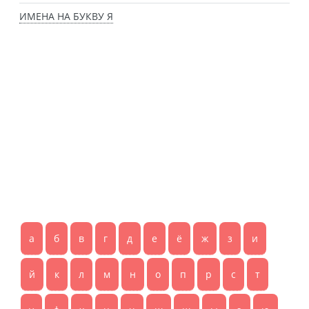
ИМЕНА НА БУКВУ Я
а
б
в
г
д
е
ё
ж
з
и
й
к
л
м
н
о
п
р
с
т