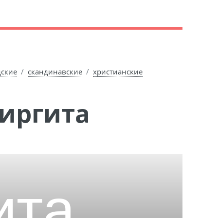
дские
скандинавские
христианские
Биргита