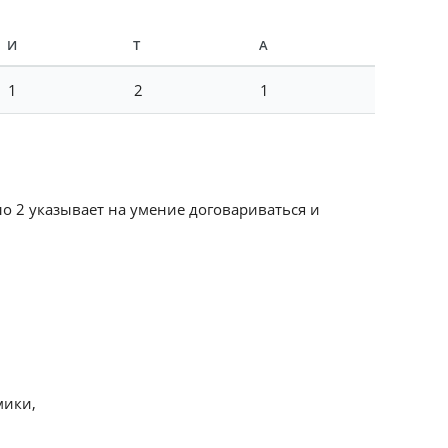
И
Т
А
1
2
1
ло 2 указывает на умение договариваться и
мики,