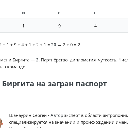
И
Р
Г
1
9
4
 + 1 + 9 + 4 + 1 + 2 + 1 =
20
→ 2 + 0 = 2
имени Биргита —
2
. Партнёрство, дипломатия, чуткость. Чис
ь в команде.
 Биргита на загран паспорт
Шанаурин Сергей -
Автор
эксперт в области антропони
специализируется на значении и происхождении имен.