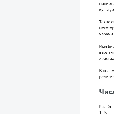
национа
культур
Также с
некотор
чарами
Имя Бир
вариант
христиа
В целом
религи
Чис
Расчёт 
1–9.