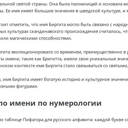
льной святой страны. Она была паломницей и основала мо
ы. Ее имя имеет большое значение в шведской культуре, и
тоит отметить, что имя Биргита могло быть связано с нар
ых культурах скандинавского происхождения считалось, ч
 или магическими способностями.
гита эволюционировало со временем, преимущественно в р
ы имени, такие как Бригитта, имели свои уникальные знач
нском контексте имя Биргита стало связываться со святыми,
, имя Биргита имеет богатую историю и культурное значени
озными фигурами.
ло имени по нумерологии
по таблице Пифагора для русского алфавита: каждой букве 