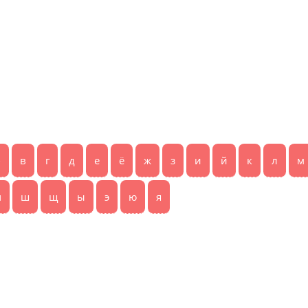
б
в
г
д
е
ё
ж
з
и
й
к
л
м
ч
ш
щ
ы
э
ю
я