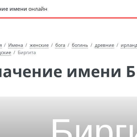
ние имени
онлайн
я
Имена
женские
бога
богинь
древние
ирлан
ские
Биргита
Значение имени 