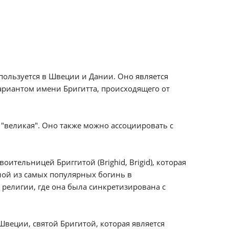
пользуется в Швеции и Дании. Оно является
ариантом имени Бригитта, происходящего от
 "великая". Оно также можно ассоциировать с
ительницей Бриггитой (Brighid, Brigid), которая
дной из самых популярных богинь в
 религии, где она была синкретизирована с
Швеции, святой Бригитой, которая является