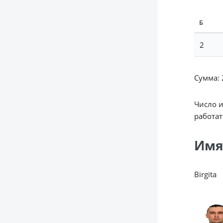
Б
2
Сумма: 2
Число 
работат
Имя
Birgita