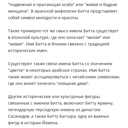
"подвижная и прыгающая особа" или "живая и бодрая
женщина". В иранской мифологии Битта представляет
собой символ молодости и красоты.
Также примерно тот же смысл имени Битта существует
в японской культуре, где оно означает "милая" или
"живая". Имя Битта в Японии связано с традицией
исторических имён.
Существуют также связи имени Битта со значением
"цветок" в некоторых арабских странах. Имя Битта
также может ассоциироваться с китайскими символами,
где оно может означать "изящная дама".
Другие исторические или культурные фигуры,
связанные с именем Битта, включают Битту Армину,
легендарную персидскую княжну из династии
Сасанидов, а также Битту Багчара, одну из важных
фигур в истории Йемена.