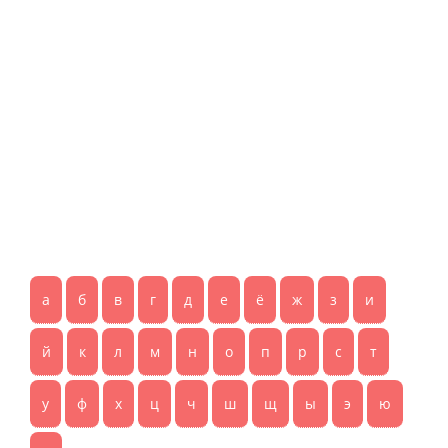
а
б
в
г
д
е
ё
ж
з
и
й
к
л
м
н
о
п
р
с
т
у
ф
х
ц
ч
ш
щ
ы
э
ю