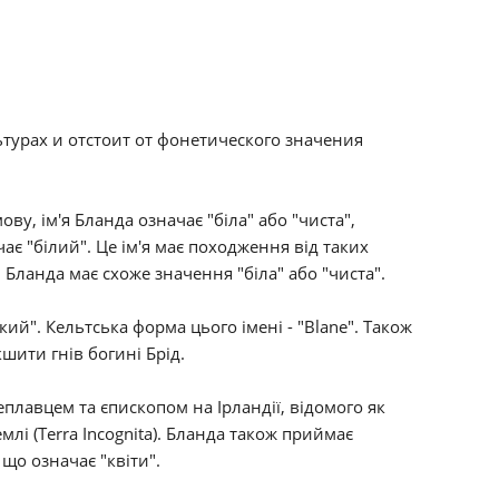
турах и отстоит от фонетического значения
ву, ім'я Бланда означає "біла" або "чиста",
ає "білий". Це ім'я має походження від таких
і, Бланда має схоже значення "біла" або "чиста".
кий". Кельтська форма цього імені - "Blane". Також
шити гнів богині Брід.
еплавцем та єпископом на Ірландії, відомого як
лі (Terra Incognita). Бланда також приймає
 що означає "квіти".