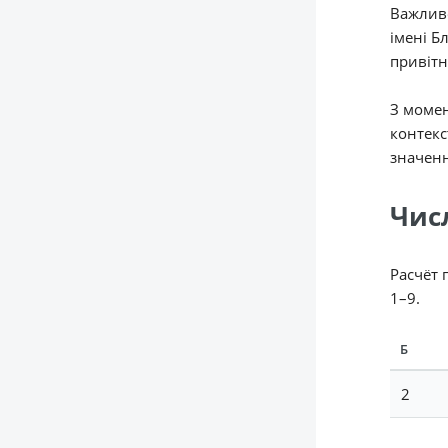
Важливо
імені Б
привітн
З момен
контекс
значенн
Чис
Расчёт 
1–9.
Б
2