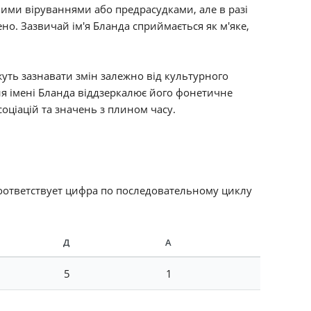
ними віруваннями або предрасудками, але в разі
но. Зазвичай ім'я Бланда сприймається як м'яке,
уть зазнавати змін залежно від культурного
ння імені Бланда віддзеркалює його фонетичне
соціацій та значень з плином часу.
соответствует цифра по последовательному циклу
Д
А
5
1