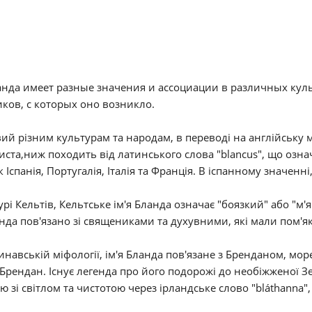
нда имеет разные значения и ассоциации в различных куль
ков, с которых оно возникло.
ий різним культурам та народам, в переводі на англійську мо
ста,ниж походить від латинського слова "blancus", що означ
к Іспанія, Португалія, Італія та Франція. В іспанному значенн
урі Кельтів, Кельтське ім'я Бланда означає "боязкий" або "м'я
анда пов'язано зі священиками та духувними, які мали пом'як
инавській міфології, ім'я Бланда пов'язане з Бренданом, мор
Брендан. Існує легенда про його подорожі до необіжженої Зем
ію зі світлом та чистотою через ірландське слово "bláthanna",