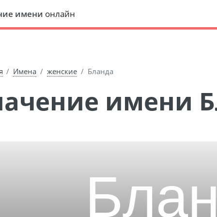
ние имени
онлайн
я
Имена
женские
Бланда
Значение имени 