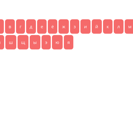
б
в
г
д
е
ё
ж
з
и
й
к
л
м
ч
ш
щ
ы
э
ю
я