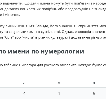
 відзначити, що деякі імена можуть бути пов'язані з народ
ланда таких конкретних повір'їнь або предрасудків не знайде
е і жіночне.
ту виникнення ім'я Бланда, його значення і сприйняття мож
ту та соціальних змін в суспільстві. Однак, еволюція значе
я "біла" або "чиста" в різних культурах і додавання різних а
ло имени по нумерологии
по таблице Пифагора для русского алфавита: каждой букве 
Л
А
Н
4
1
6