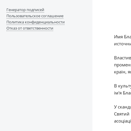
Генератор подписей
Пользовательское соглашение
Политика конфиденциальности
Отказ от ответственности
Имя Бла
источни
Властив
промени
країн, я
В культ
ім'я Бл
У сканд
Святий 
асоціац