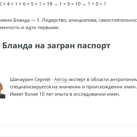
 + 4 + 1 + 6 + 5 + 1 =
19
→ 1 + 9 = 10 → 1 + 0 = 1
имени Бланда —
1
. Лидерство, инициатива, самостоятельнос
венность и идти первыми.
 Бланда на загран паспорт
Шанаурин Сергей -
Автор
эксперт в области антропони
специализируется на значении и происхождении имен.
Имеет более 10 лет опыта в исследовании имен.