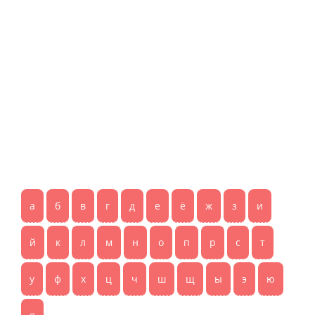
а
б
в
г
д
е
ё
ж
з
и
й
к
л
м
н
о
п
р
с
т
у
ф
х
ц
ч
ш
щ
ы
э
ю