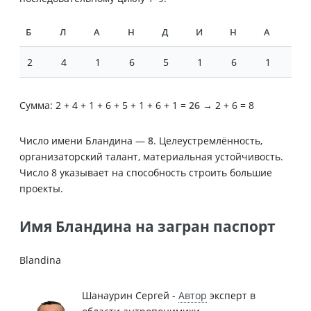
Б
Л
А
Н
Д
И
Н
А
2
4
1
6
5
1
6
1
Сумма: 2 + 4 + 1 + 6 + 5 + 1 + 6 + 1 =
26
→ 2 + 6 = 8
Число имени Бландина —
8
. Целеустремлённость,
организаторский талант, материальная устойчивость.
Число 8 указывает на способность строить большие
проекты.
Имя Бландина на загран паспорт
Blandina
Шанаурин Сергей -
Автор
эксперт в