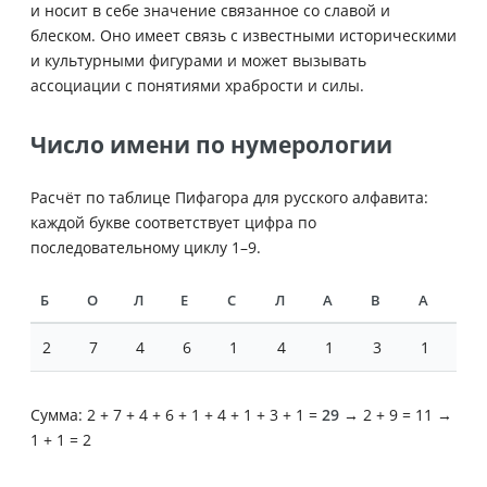
и носит в себе значение связанное со славой и
блеском. Оно имеет связь с известными историческими
и культурными фигурами и может вызывать
ассоциации с понятиями храбрости и силы.
Число имени по нумерологии
Расчёт по таблице Пифагора для русского алфавита:
каждой букве соответствует цифра по
последовательному циклу 1–9.
Б
О
Л
Е
С
Л
А
В
А
2
7
4
6
1
4
1
3
1
Сумма: 2 + 7 + 4 + 6 + 1 + 4 + 1 + 3 + 1 =
29
→ 2 + 9 = 11 →
1 + 1 = 2