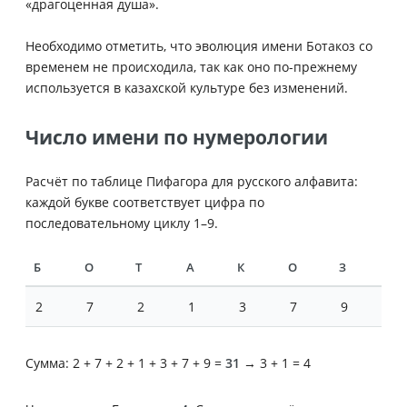
«драгоценная душа».
Необходимо отметить, что эволюция имени Ботакоз со
временем не происходила, так как оно по-прежнему
используется в казахской культуре без изменений.
Число имени по нумерологии
Расчёт по таблице Пифагора для русского алфавита:
каждой букве соответствует цифра по
последовательному циклу 1–9.
Б
О
Т
А
К
О
З
2
7
2
1
3
7
9
Сумма: 2 + 7 + 2 + 1 + 3 + 7 + 9 =
31
→ 3 + 1 = 4