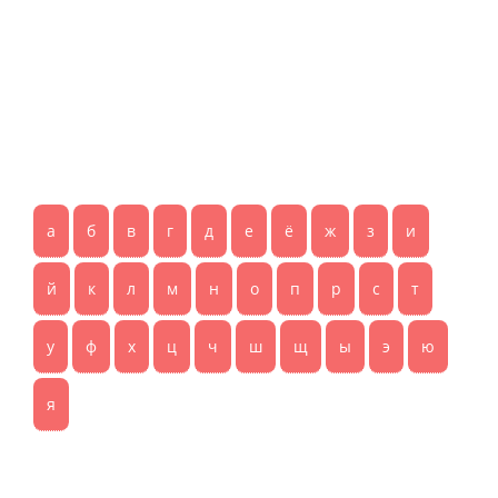
а
б
в
г
д
е
ё
ж
з
и
й
к
л
м
н
о
п
р
с
т
у
ф
х
ц
ч
ш
щ
ы
э
ю
я