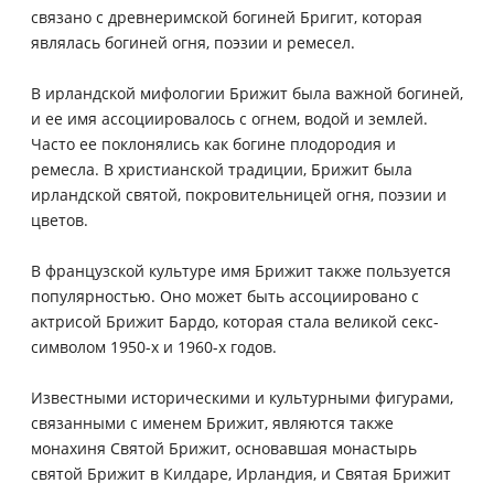
связано с древнеримской богиней Бригит, которая
являлась богиней огня, поэзии и ремесел.
В ирландской мифологии Брижит была важной богиней,
и ее имя ассоциировалось с огнем, водой и землей.
Часто ее поклонялись как богине плодородия и
ремесла. В христианской традиции, Брижит была
ирландской святой, покровительницей огня, поэзии и
цветов.
В французской культуре имя Брижит также пользуется
популярностью. Оно может быть ассоциировано с
актрисой Брижит Бардо, которая стала великой секс-
символом 1950-х и 1960-х годов.
Известными историческими и культурными фигурами,
связанными с именем Брижит, являются также
монахиня Святой Брижит, основавшая монастырь
святой Брижит в Килдаре, Ирландия, и Святая Брижит