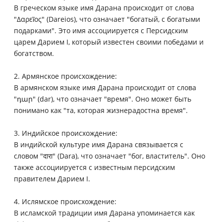
В греческом языке имя Дарана происходит от слова
"Δαρεῖος" (Dareios), что означает "богатый, с богатыми
подарками". Это имя ассоциируется с Персидским
царем Дарием I, который известен своими победами и
богатством.
2. Армянское происхождение:
В армянском языке имя Дарана происходит от слова
"դար" (dar), что означает "время". Оно может быть
понимано как "та, которая жизнерадостна время".
3. Индийское происхождение:
В индийской культуре имя Дарана связывается с
словом "दारा" (Dara), что означает "бог, властитель". Оно
также ассоциируется с известным персидским
правителем Дарием I.
4. Ислямское происхождение:
В исламской традиции имя Дарана упоминается как