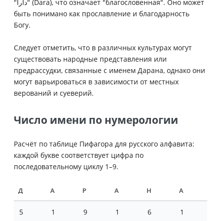
"دارا" (Dara), что означает "благословенная". Оно может
быть понимано как прославление и благодарность
Богу.
Следует отметить, что в различных культурах могут
существовать народные представления или
предрассудки, связанные с именем Дарана, однако они
могут варьироваться в зависимости от местных
верований и суеверий.
Число имени по нумерологии
Расчёт по таблице Пифагора для русского алфавита:
каждой букве соответствует цифра по
последовательному циклу 1–9.
Д
А
Р
А
Н
А
5
1
9
1
6
1