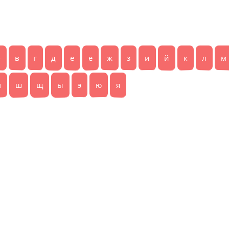
б
в
г
д
е
ё
ж
з
и
й
к
л
м
ч
ш
щ
ы
э
ю
я