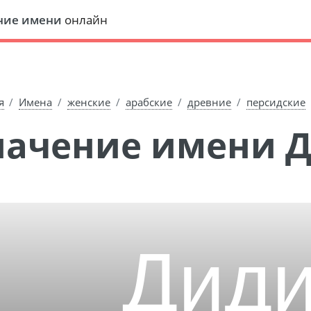
ние имени
онлайн
я
Имена
женские
арабские
древние
персидские
Значение имени 