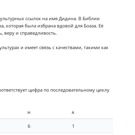
культурных ссылок на имя Дидина. В Библии
а, которая была избрана вдовой для Боаза. Её
, веру и справедливость.
ьтурах и имеет связь с качествами, такими как
соответствует цифра по последовательному циклу
Н
А
6
1