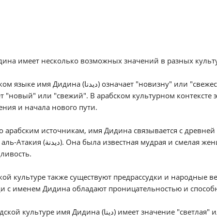
ина имеет несколько возможных значений в разных культу
 (ديدنا) означает "новизну" или "свежесть". Оно происходит от корня "ديد" (dīd), что
т "новый" или "свежий". В арабском культурном контексте э
ния и начала нового пути.
о арабским источникам, имя Дидина связывается с древней
звестная мудрая и смелая женщина, олицетворяющая смелость и
ливость.
кой культуре также существуют предрассудки и народные в
и с именем Дидина обладают проницательностью и способ
мя Дидина (دينا) имеет значение "светлая" или "сияющая". Оно также может указывать на