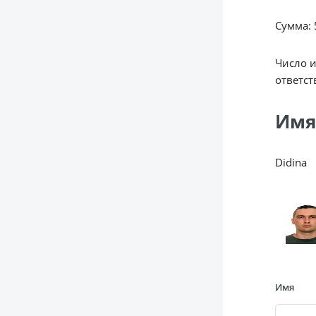
Сумма: 5
Число 
ответст
Имя
Didina
Имя