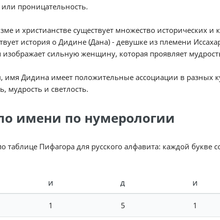
 или проницательность.
зме и христианстве существует множество исторических и 
твует история о Дидине (Дана) - девушке из племени Иссахар
 изображает сильную женщину, которая проявляет мудрость
, имя Дидина имеет положительные ассоциации в разных кул
ь, мудрость и светлость.
ло имени по нумерологии
по таблице Пифагора для русского алфавита: каждой букве 
И
Д
И
1
5
1