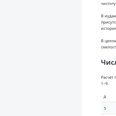
чистоту
В иудаи
присутс
история
В целом
смелост
Чис
Расчёт 
1–9.
Д
5