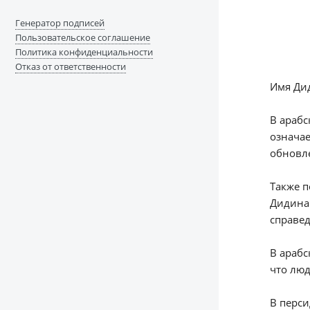
Генератор подписей
Пользовательское соглашение
Политика конфиденциальности
Отказ от ответственности
Имя Дид
В арабском языке имя Дидина
означае
обновле
Также п
Дидина аль-Атакия (ديدنة). Она была и
справед
В арабс
что люд
В персидской культуре и