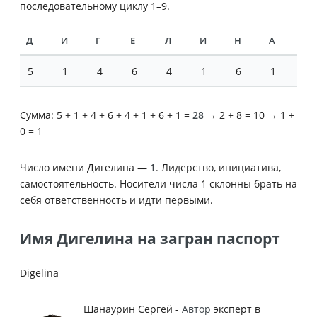
последовательному циклу 1–9.
Д
И
Г
Е
Л
И
Н
А
5
1
4
6
4
1
6
1
Сумма: 5 + 1 + 4 + 6 + 4 + 1 + 6 + 1 =
28
→ 2 + 8 = 10 → 1 +
0 = 1
Число имени Дигелина —
1
. Лидерство, инициатива,
самостоятельность. Носители числа 1 склонны брать на
себя ответственность и идти первыми.
Имя Дигелина на загран паспорт
Digelina
Шанаурин Сергей -
Автор
эксперт в