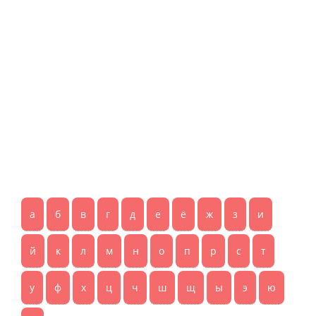
а
б
в
г
д
е
ё
ж
з
и
й
к
л
м
н
о
п
р
с
т
у
ф
х
ц
ч
ш
щ
ы
э
ю