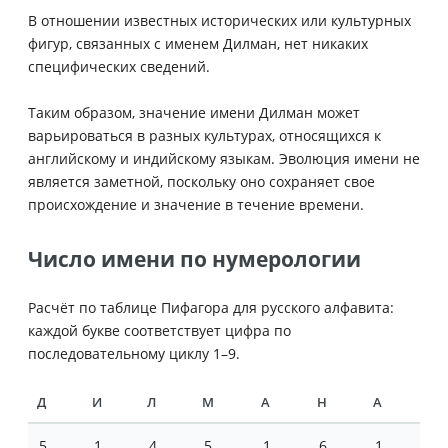
В отношении известных исторических или культурных
фигур, связанных с именем Дилман, нет никаких
специфических сведений.
Таким образом, значение имени Дилман может
варьироваться в разных культурах, относящихся к
английскому и индийскому языкам. Эволюция имени не
является заметной, поскольку оно сохраняет свое
происхождение и значение в течение времени.
Число имени по нумерологии
Расчёт по таблице Пифагора для русского алфавита:
каждой букве соответствует цифра по
последовательному циклу 1–9.
Д
И
Л
М
А
Н
А
5
1
4
5
1
6
1