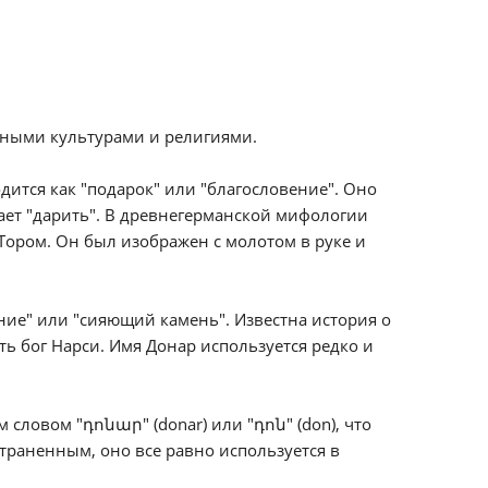
чными культурами и религиями.
дится как "подарок" или "благословение". Оно
чает "дарить". В древнегерманской мифологии
Тором. Он был изображен с молотом в руке и
яние" или "сияющий камень". Известна история о
ь бог Нарси. Имя Донар используется редко и
 словом "դոնար" (donar) или "դոն" (don), что
остраненным, оно все равно используется в