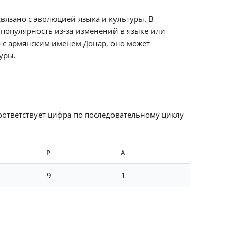
вязано с эволюцией языка и культуры. В
 популярность из-за изменений в языке или
р с армянским именем Донар, оно может
уры.
соответствует цифра по последовательному циклу
Р
А
9
1