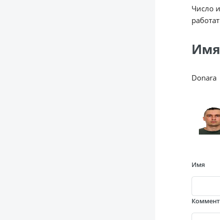
Число 
работат
Имя
Donara
Имя
Коммен