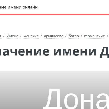
ние имени
онлайн
я
Имена
женские
армянские
богов
германские
Значение имени 