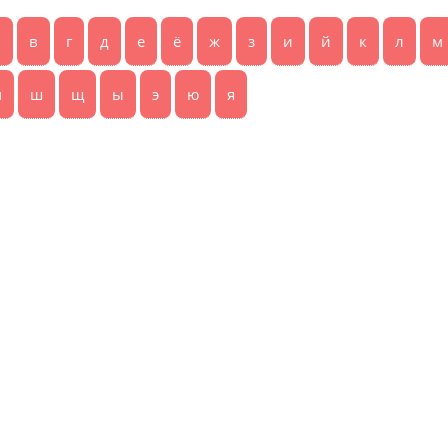
б
в
г
д
е
ё
ж
з
и
й
к
л
м
ч
ш
щ
ы
э
ю
я