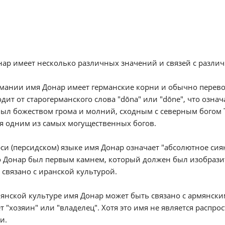
ар имеет несколько различных значений и связей с разли
рмании имя Донар имеет германские корни и обычно перево
дит от старогерманского слова "dōna" или "dōne", что озна
ыл божеством грома и молний, сходным с северным богом 
я одним из самых могущественных богов.
рси (персидском) языке имя Донар означает "абсолютное си
о Донар был первым камнем, который должен был изобразит
связано с иранской культурой.
мянской культуре имя Донар может быть связано с армянским
т "хозяин" или "владелец". Хотя это имя не является распр
и.