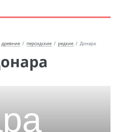
древние
персидские
редкие
Донара
Донара