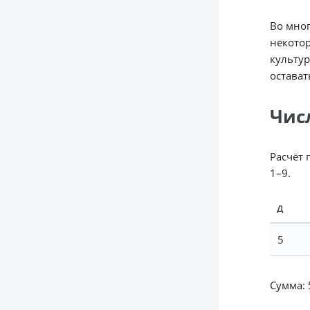
Во мног
некотор
культур
остават
Чис
Расчёт 
1–9.
Д
5
Сумма: 5