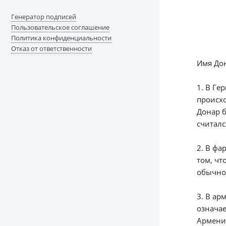
Генератор подписей
Пользовательское соглашение
Политика конфиденциальности
Отказ от ответственности
Имя Дон
1. В Ге
происхо
Донар б
считалс
2. В фа
том, чт
обычно 
3. В ар
означае
Армени