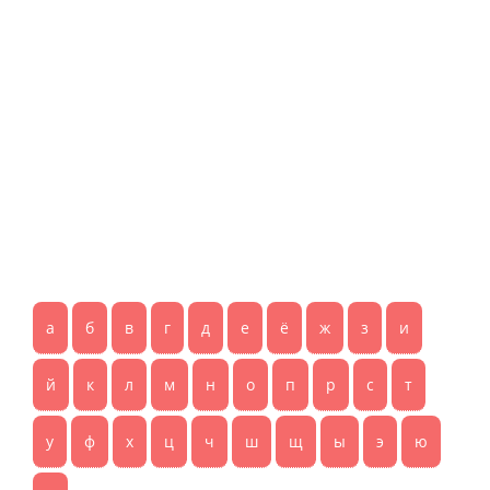
а
б
в
г
д
е
ё
ж
з
и
й
к
л
м
н
о
п
р
с
т
у
ф
х
ц
ч
ш
щ
ы
э
ю