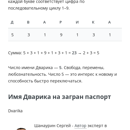
каждой букве соответствует цифра по
последовательному циклу 1–9.
Д
В
А
Р
И
К
А
5
3
1
9
1
3
1
Сумма: 5 + 3 + 1 + 9 + 1 + 3 + 1 =
23
→ 2 + 3 = 5
Число имени Дварика —
5
. Свобода, перемены,
любознательность. Число 5 — это интерес к новому и
способность быстро переключаться.
Имя Дварика на загран паспорт
Dvarika
Шанаурин Сергей -
Автор
эксперт в