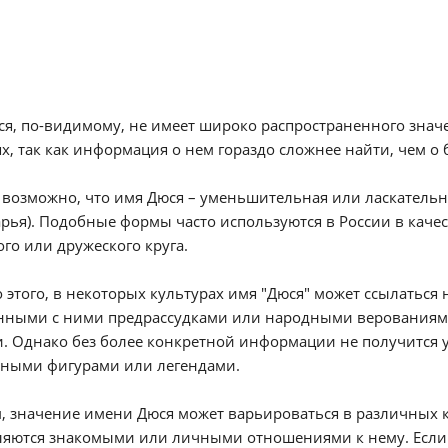
я, по-видимому, не имеет широко распространенного знач
х, так как информация о нем гораздо сложнее найти, чем о
возможно, что имя Дюся – уменьшительная или ласкательн
арья). Подобные формы часто используются в России в ка
го или дружеского круга.
этого, в некоторых культурах имя "Дюся" может ссылаться 
анными с ними предрассудками или народными верованиями
. Однако без более конкретной информации не получится у
рными фигурами или легендами.
, значение имени Дюся может варьироваться в различных к
яются знакомыми или личными отношениями к нему. Если 