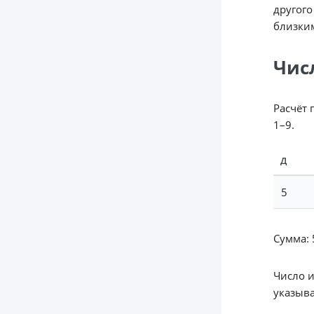
другого
близки
Чис
Расчёт 
1–9.
Д
5
Сумма: 5
Число 
указыва