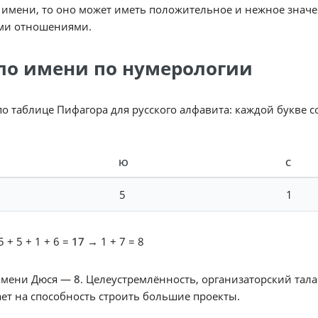
 имени, то оно может иметь положительное и нежное значе
ми отношениями.
ло имени по нумерологии
по таблице Пифагора для русского алфавита: каждой букве 
Ю
С
5
1
 + 5 + 1 + 6 =
17
→ 1 + 7 = 8
имени Дюся —
8
. Целеустремлённость, организаторский тала
ет на способность строить большие проекты.