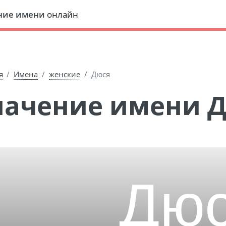
ние имени
онлайн
я
Имена
женские
Дюся
Значение имени 