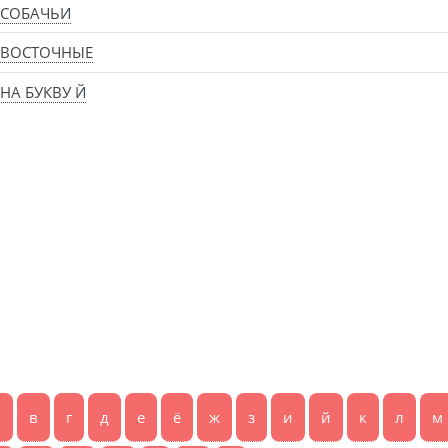
 СОБАЧЬИ
 ВОСТОЧНЫЕ
НА БУКВУ Й
б
в
г
д
е
ё
ж
з
и
й
к
л
м