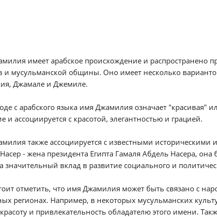
амилия имеет арабское происхождение и распространено п
в и мусульманской общины. Оно имеет несколько варианто
ия, Джамале и Джемиле.
оде с арабского языка имя Джамилия означает "красивая" и
е и ассоциируется с красотой, элегантностью и грацией.
амилия также ассоциируется с известными историческими 
Насер - жена президента Египта Гамаля Абдель Насера, он
а значительный вклад в развитие социального и политическ
тоит отметить, что имя Джамилия может быть связано с н
ых регионах. Например, в некоторых мусульманских культу
красоту и привлекательность обладателю этого имени. Также