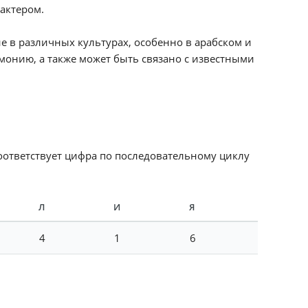
актером.
 в различных культурах, особенно в арабском и
монию, а также может быть связано с известными
соответствует цифра по последовательному циклу
Л
И
Я
4
1
6