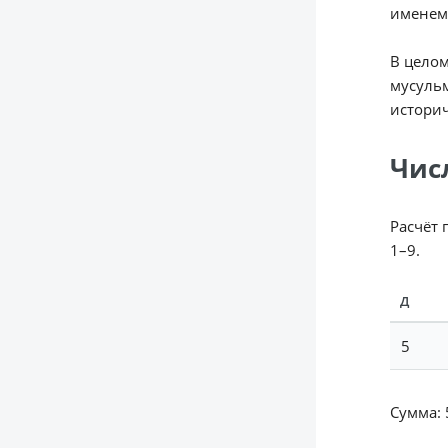
именем
В целом
мусульм
истори
Чис
Расчёт 
1–9.
Д
5
Сумма: 5