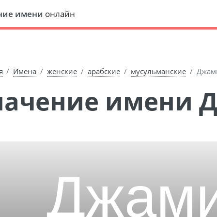
ние имени
онлайн
я
Имена
женские
арабские
мусульманские
Джам
Значение имени