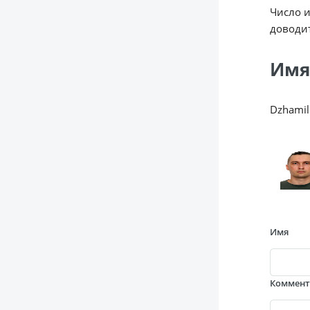
Число 
доводит
Имя
Dzhamil
Имя
Коммен