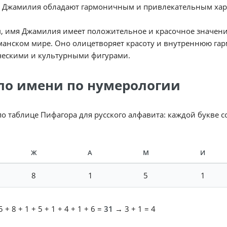
 Джамилия обладают гармоничным и привлекательным хар
, имя Джамилия имеет положительное и красочное значение
анском мире. Оно олицетворяет красоту и внутреннюю гар
ческими и культурными фигурами.
ло имени по нумерологии
по таблице Пифагора для русского алфавита: каждой букве 
Ж
А
М
И
8
1
5
1
 + 8 + 1 + 5 + 1 + 4 + 1 + 6 =
31
→ 3 + 1 = 4