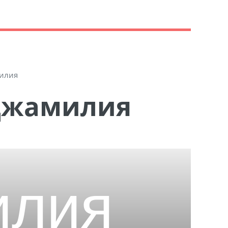
илия
 Джамилия