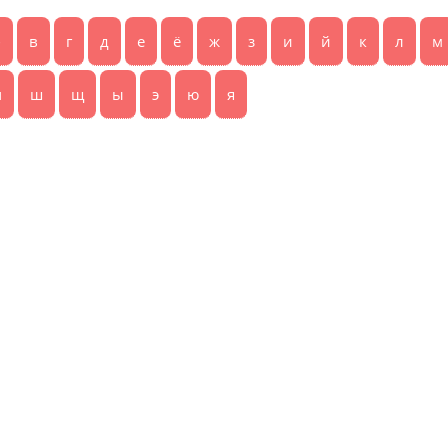
б
в
г
д
е
ё
ж
з
и
й
к
л
м
ч
ш
щ
ы
э
ю
я