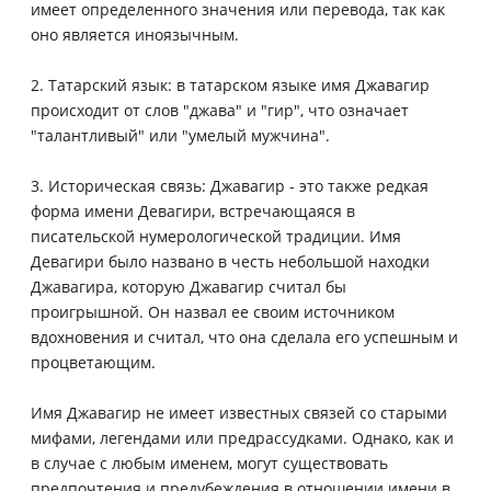
имеет определенного значения или перевода, так как
оно является иноязычным.
2. Татарский язык: в татарском языке имя Джавагир
происходит от слов "джава" и "гир", что означает
"талантливый" или "умелый мужчина".
3. Историческая связь: Джавагир - это также редкая
форма имени Девагири, встречающаяся в
писательской нумерологической традиции. Имя
Девагири было названо в честь небольшой находки
Джавагира, которую Джавагир считал бы
проигрышной. Он назвал ее своим источником
вдохновения и считал, что она сделала его успешным и
процветающим.
Имя Джавагир не имеет известных связей со старыми
мифами, легендами или предрассудками. Однако, как и
в случае с любым именем, могут существовать
предпочтения и предубеждения в отношении имени в