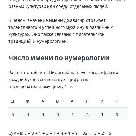
разных культурах или среди отдельных людей.
В целом, значение имени Джавагир отражает
талантливого и успешного мужчину в различных
культурах. Оно также связано с писательской
традицией и нумерологией.
Число имени по нумерологии
Расчёт по таблице Пифагора для русского алфавита:
каждой букве соответствует цифра по
последовательному циклу 1–9.
Д
Ж
А
В
А
Г
И
Р
5
8
1
3
1
4
1
9
Сумма: 5 + 8 + 1 + 3 + 1 + 4 + 1 + 9 =
32
→ 3 + 2 = 5