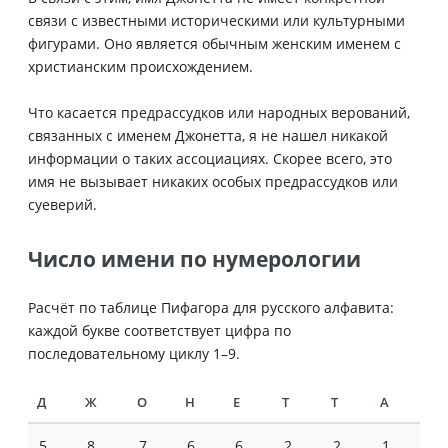
связи с известными историческими или культурными
фигурами. Оно является обычным женским именем с
христианским происхождением.
Что касается предрассудков или народных верований,
связанных с именем Джонетта, я не нашел никакой
информации о таких ассоциациях. Скорее всего, это
имя не вызывает никаких особых предрассудков или
суеверий.
Число имени по нумерологии
Расчёт по таблице Пифагора для русского алфавита:
каждой букве соответствует цифра по
последовательному циклу 1–9.
Д
Ж
О
Н
Е
Т
Т
А
5
8
7
6
6
2
2
1