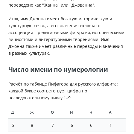
переведено как "Жанна" или "Джованна".
Итак, имя Джонна имеет богатую историческую и
культурную связь, а его значения включают
ассоциации с религиозными фигурами, историческими
личностями и литературными творениями. Имя
Джонна также имеет различные переводы и значения
в разных культурах.
Число имени по нумерологии
Расчёт по таблице Пифагора для русского алфавита:
каждой букве соответствует цифра по
последовательному циклу 1–9.
Д
Ж
О
Н
Н
А
5
8
7
6
6
1