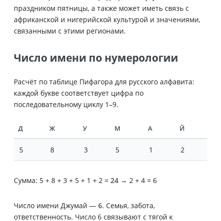
праздником пятницы, а также может иметь связь с
африканской и нигерийской культурой и значениями,
связанными с этими регионами.
Число имени по нумерологии
Расчёт по таблице Пифагора для русского алфавита:
каждой букве соответствует цифра по
последовательному циклу 1–9.
Д
Ж
У
М
А
Й
5
8
3
5
1
2
Сумма: 5 + 8 + 3 + 5 + 1 + 2 =
24
→ 2 + 4 = 6
Число имени Джумай —
6
. Семья, забота,
ответственность. Число 6 связывают с тягой к