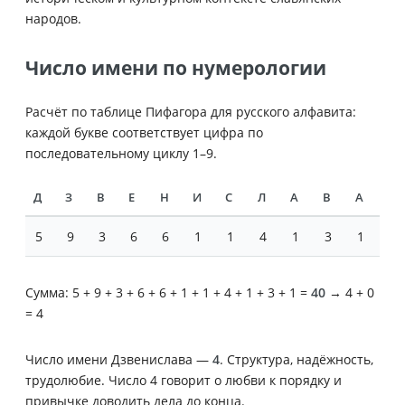
народов.
Число имени по нумерологии
Расчёт по таблице Пифагора для русского алфавита:
каждой букве соответствует цифра по
последовательному циклу 1–9.
Д
З
В
Е
Н
И
С
Л
А
В
А
5
9
3
6
6
1
1
4
1
3
1
Сумма: 5 + 9 + 3 + 6 + 6 + 1 + 1 + 4 + 1 + 3 + 1 =
40
→ 4 + 0
= 4
Число имени Дзвенислава —
4
. Структура, надёжность,
трудолюбие. Число 4 говорит о любви к порядку и
привычке доводить дела до конца.