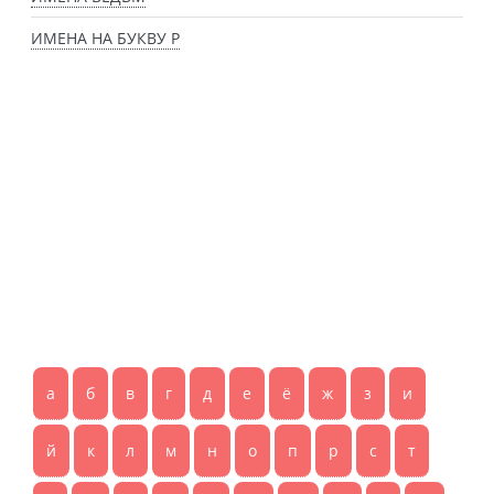
ИМЕНА НА БУКВУ Р
а
б
в
г
д
е
ё
ж
з
и
й
к
л
м
н
о
п
р
с
т