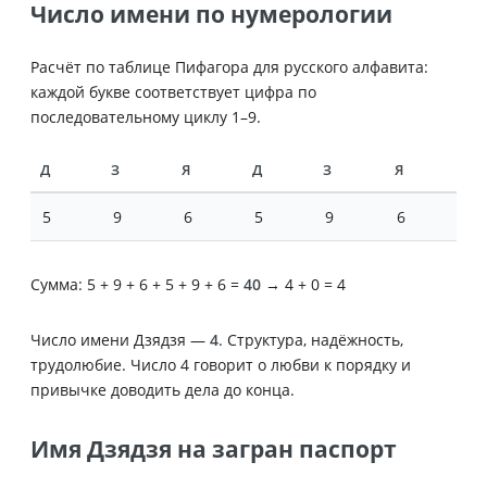
Число имени по нумерологии
Расчёт по таблице Пифагора для русского алфавита:
каждой букве соответствует цифра по
последовательному циклу 1–9.
Д
З
Я
Д
З
Я
5
9
6
5
9
6
Сумма: 5 + 9 + 6 + 5 + 9 + 6 =
40
→ 4 + 0 = 4
Число имени Дзядзя —
4
. Структура, надёжность,
трудолюбие. Число 4 говорит о любви к порядку и
привычке доводить дела до конца.
Имя Дзядзя на загран паспорт