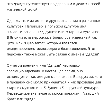
что Дзядзя путешествует по деревням и делится своей
магической силой.
Однако, это имя имеет и другие значения в различных
культурах. Например, в польской культуре имя
"Dziadek" означает "дедушка" или "старший мужчина".
В Японии есть персонаж в фольклоре, известный как
"Jizō" или "Оjizō-sama", который является
олицетворением милосердия и благословения. Этот
персонаж также может быть связан с именем "Дзядзя".
С учетом времени, имя "Дзядзя" несколько
эволюционировало. В настоящее время, оно
используется как имя для мальчиков в Белоруссии, хотя
в прошлом оно могло применяться и как прозвище для
старших мужчин или бабушек в белорусской культуре.
Переводимое значение осталось прежним - "старший
брат" или "дядя".