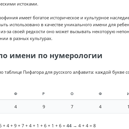
ческими истоками.
офиния имеет богатое историческое и культурное наследие
ыть использовано в качестве уникального имени для ребен
из-за своей редкости оно может вызывать некоторую непо
ии в разных культурах.
ло имени по нумерологии
по таблице Пифагора для русского алфавита: каждой букве 
Ф
Р
О
Ф
4
9
7
4
 + 4 + 9 + 7 + 4 + 1 + 6 + 1 + 6 =
44
→ 4 + 4 = 8