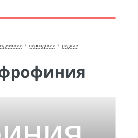
ндийские
персидские
редкие
Ефрофиния