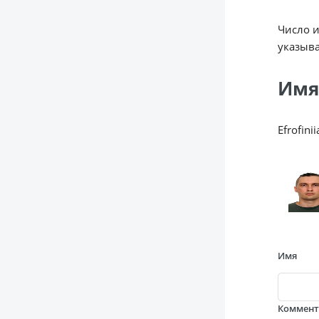
Число 
указыва
Имя
Efrofinii
Имя
Коммен