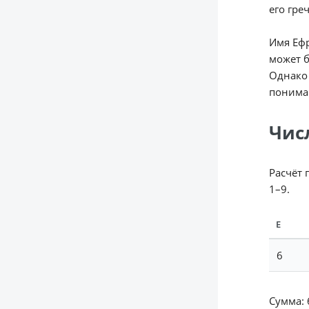
его гре
Имя Ефр
может б
Однако 
пониман
Чис
Расчёт 
1–9.
Е
6
Сумма: 6