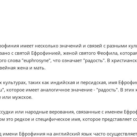
офиния имеет несколько значений и связей с разными куль
зано с святой Ефрофинией, женой святого Феофила, которая 
ого слова "euphrosyne", что означает "радость". В христиа
вейная жена и мать.
х культурах, таких как индийская и персидская, имя Ефроф
nu", которое имеет аналогичное значение - "радость". В эти
 или мужское.
судки или народные верования, связанные с именем Ефроф
м это редкое и специфическое имя, которое представляет 
 имени Ефрофиния на английский язык часто осуществляется