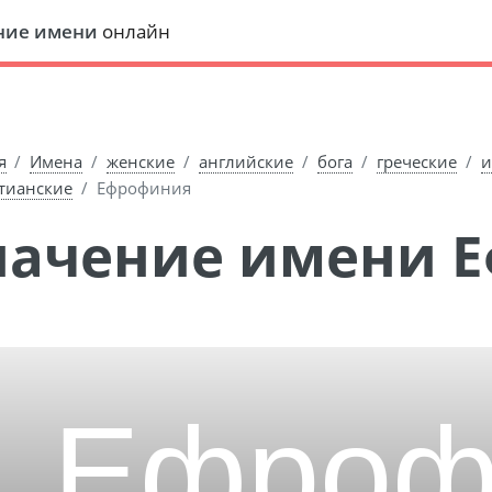
ние имени
онлайн
я
Имена
женские
английские
бога
греческие
и
тианские
Ефрофиния
Значение имени 