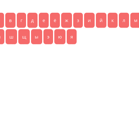
б
в
г
д
е
ё
ж
з
и
й
к
л
м
ч
ш
щ
ы
э
ю
я