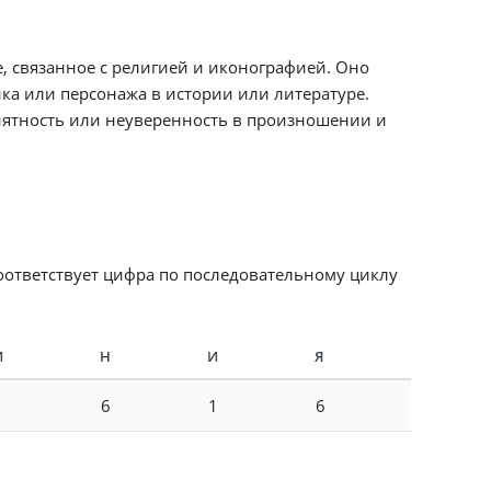
, связанное с религией и иконографией. Оно
ка или персонажа в истории или литературе.
нятность или неуверенность в произношении и
соответствует цифра по последовательному циклу
И
Н
И
Я
1
6
1
6