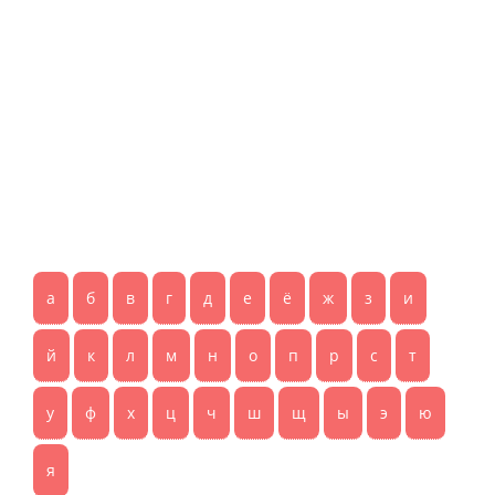
а
б
в
г
д
е
ё
ж
з
и
й
к
л
м
н
о
п
р
с
т
у
ф
х
ц
ч
ш
щ
ы
э
ю
я