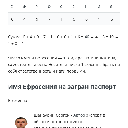
Е
Ф
Р
О
С
Е
Н
И
Я
6
4
9
7
1
6
6
1
6
Сумма: 6 + 4 + 9 + 7 + 1 + 6 + 6 + 1 + 6 =
46
→ 4 + 6 = 10 →
1 + 0 = 1
Число имени Ефросения —
1
. Лидерство, инициатива,
самостоятельность. Носители числа 1 склонны брать на
себя ответственность и идти первыми.
Имя Ефросения на загран паспорт
Efroseniia
Шанаурин Сергей -
Автор
эксперт в
области антропонимики,