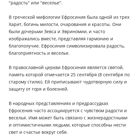
"радость" или "веселье".
В греческой мифологии Ефросиния была одной из трех
Харит, богинь милости, очарования и красоты. Они
были дочерьми Зевса и Эвриномии, и часто
изображались вместе, представляя гармонию и
благополучие. Ефросиния символизировала радость,
благоприятность и веселье.
В православной церкви Ефросиния является святой,
память которой отмечается 25 сентября (8 сентября по
старому стилю). Ей приписывают чудотворную силу и
защиту от горя и болезней.
В народных представлениях и предрассудках
Ефросения часто ассоциируется с чувством радости и
веселья. Имя может быть связано с жизнерадостными
и оптимистичными людьми, которые способны нести
свет и счастье вокруг себя.