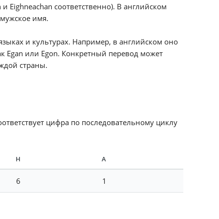
и Eighneachan соответственно). В английском
 мужское имя.
языках и культурах. Например, в английском оно
ак Egan или Egon. Конкретный перевод может
аждой страны.
соответствует цифра по последовательному циклу
Н
А
6
1