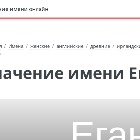
ние имени
онлайн
я
Имена
женские
английские
древние
ирландск
а
Значение имени Е