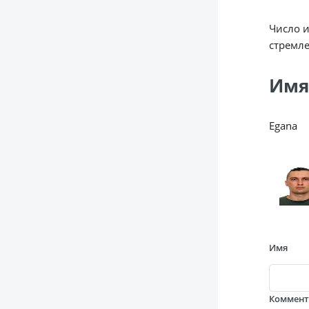
Число 
стремле
Имя
Egana
Имя
Коммен