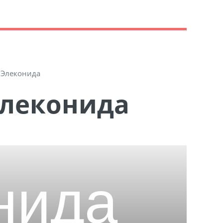
Элеконида
Элеконида