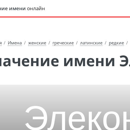
ние имени
онлайн
я
Имена
женские
греческие
латинские
редкие
Значение имени 