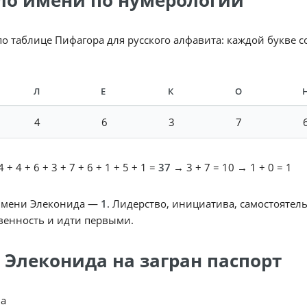
ло имени по нумерологии
по таблице Пифагора для русского алфавита: каждой букве 
Л
Е
К
О
4
6
3
7
 + 4 + 6 + 3 + 7 + 6 + 1 + 5 + 1 =
37
→ 3 + 7 = 10 → 1 + 0 = 1
имени Элеконида —
1
. Лидерство, инициатива, самостоятель
венность и идти первыми.
 Элеконида на загран паспорт
da