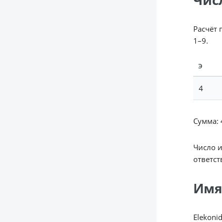
Чис
Расчёт 
1–9.
Э
4
Сумма: 4
Число 
ответст
Имя
Elekoni