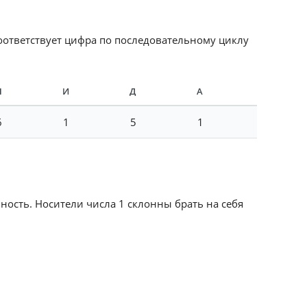
соответствует цифра по последовательному циклу
Н
И
Д
А
6
1
5
1
ность. Носители числа 1 склонны брать на себя