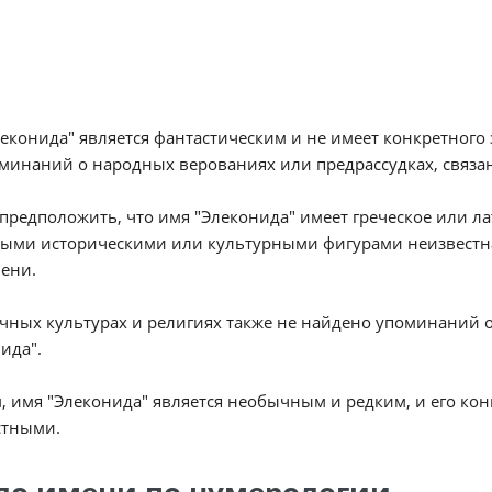
еконида" является фантастическим и не имеет конкретного
минаний о народных верованиях или предрассудках, связа
редположить, что имя "Элеконида" имеет греческое или ла
ыми историческими или культурными фигурами неизвестна
ени.
ичных культурах и религиях также не найдено упоминаний
ида".
, имя "Элеконида" является необычным и редким, и его ко
стными.