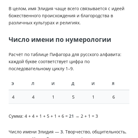
В целом, имя Элидия чаще всего связывается с идеей
божественного происхождения и благородства в
различных культурах и религиях.
Число имени по нумерологии
Расчёт по таблице Пифагора для русского алфавита:
каждой букве соответствует цифра по
последовательному циклу 1–9.
Э
Л
И
Д
И
Я
4
4
1
5
1
6
Сумма: 4 + 4 + 1 + 5 + 1 + 6 =
21
→ 2 + 1 = 3
Число имени Элидия —
3
. Творчество, общительность,